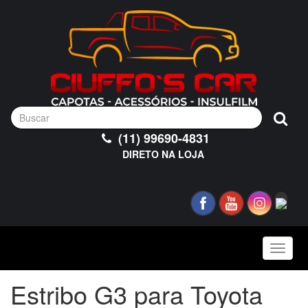
(11) 99690-4831
DIRETO NA LOJA
Toggle
naviga
Estribo G3 para Toyota